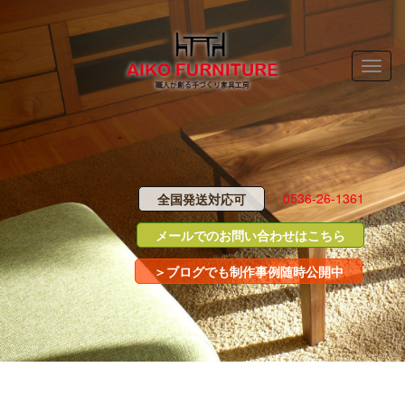
Toggle
naviga
0536-26-1361
全国発送対応可
メールでのお問い合わせはこちら
＞ブログでも制作事例随時公開中