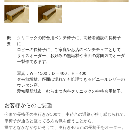
概
クリニックの待合用ベンチ椅子に、高齢者施設の長椅子
要
に、
ロビーの長椅子に、ご家庭やお店のベンチチェアとして、
サイズオーダー、お好みの無垢材や座面の雰囲気でオーダ
ー製作できます。
写真：Ｗ＝1500：Ｄ＝400：Ｈ＝400
タモ無垢材。座面は濡れても処理できるビニールレザーの
ウレタン座。
愛知県新城市 むらまつ内科クリニックの中待合用椅子。
お客様からのご要望
今まで長椅子の奥行きが500で、中待合の通路が狭く感じられて、
車椅子が通ると座ってる方も気を使うことから、
探すとなかなかないそうで、奥行き40ｃｍの長椅子をオーダー。