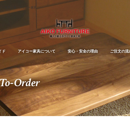
くり家具工房 アイコー家具
イド
アイコー家具について
安心・安全の理由
ご注文の流
To-Order