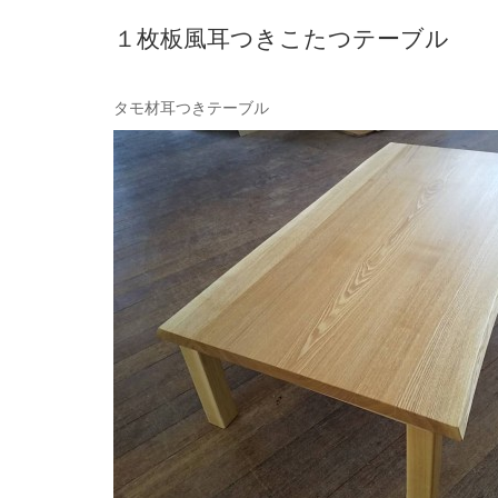
１枚板風耳つきこたつテーブル
タモ材耳つきテーブル