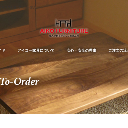
くり家具工房 アイコー家具
イド
アイコー家具について
安心・安全の理由
ご注文の流
To-Order