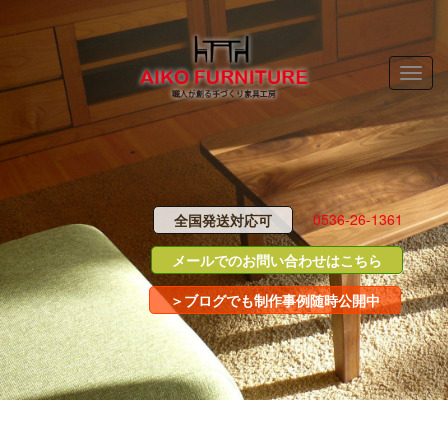
Toggle
naviga
0536-26-1361
全国発送対応可
メールでのお問い合わせはこちら
＞ブログでも制作事例随時公開中